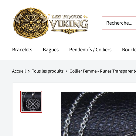
Passer
Les
au
Bijoux
contenu
Viking
Bracelets
Bagues
Pendentifs / Colliers
Boucle
Accueil
Tous les produits
Collier Femme - Runes Transparentes