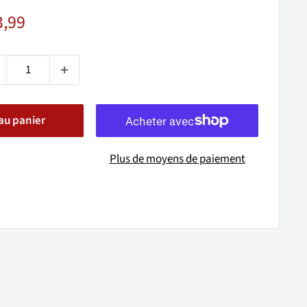
x
3,99
uit
au panier
Plus de moyens de paiement