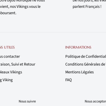
votre bijou Nordique ne vous
De nos jours, les Vik
vient, nos Vikings vous le
parlent Français !
boursent.
NS UTILES
INFORMATIONS
s contacter
Politique de Confidential
raison, Suivi et Retour
Conditions Générales de
leaux Vikings
Mentions Légales
g Viking
FAQ
Nous suivre
Nous accepto