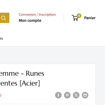
Connexion / Inscription
0
Panier
Mon compte
es
 Femme - Runes
entes [Acier]
G