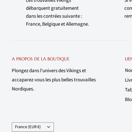
Les trouvailles Vikings
Si 
débarquent gratuitement
con
dans les contrées suivante :
rem
France, Belgique et Allemagne.
A PROPOS DE LA BOUTIQUE
LIE
Nou
Plongez dans l'univers des Vikings et
accaparez-vous les plus belles trouvailles
Liv
Nordiques.
Tab
Blo
Pays/région
France (EUR €)