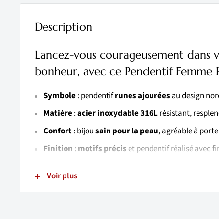
Description
Lancez-vous courageusement dans v
bonheur, avec ce Pendentif Femme 
Symbole
: pendentif
runes ajourées
au design nor
Matière
:
acier inoxydable 316L
résistant, resplen
Confort
: bijou
sain pour la peau
, agréable à porte
Finition
:
motifs précis
et pendentif réalisé avec fi
Longueur
: chaîne de
50 cm
, idéale pour un porté é
Voir plus
Dimensions
: pendentif de
35 x 35 mm
, format bien
associer
Exclusivité
:
relique nordique unique
, difficile 