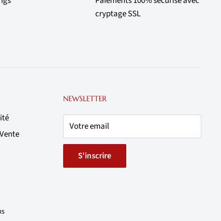
ings
Paiements 100% sécurisé avec
cryptage SSL
NEWSLETTER
ité
Votre email
 Vente
S'inscrire
ns