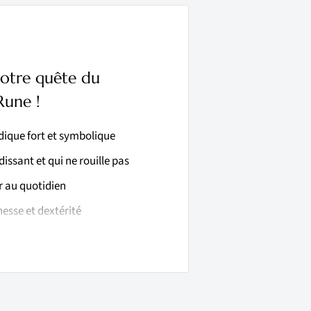
otre quête du
Rune !
dique fort et symbolique
dissant et qui ne rouille pas
r au quotidien
nesse et dextérité
quilibré et une belle mise en valeur
 visible, équilibré et facile à
à trouver en magasin