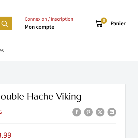
Connexion / Inscription
0
Panier
Mon compte
es
Double Hache Viking
G
x
3,99