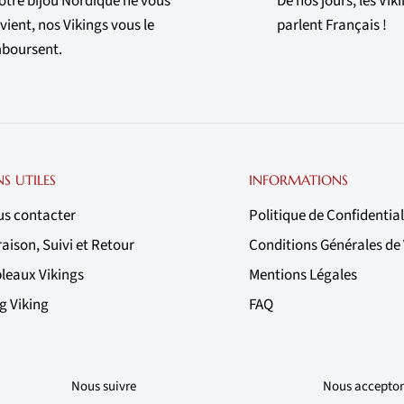
votre bijou Nordique ne vous
De nos jours, les Vik
vient, nos Vikings vous le
parlent Français !
boursent.
NS UTILES
INFORMATIONS
s contacter
Politique de Confidential
raison, Suivi et Retour
Conditions Générales de
leaux Vikings
Mentions Légales
g Viking
FAQ
Nous suivre
Nous accepto