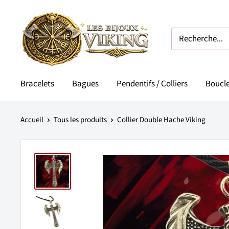
Passer
Les
au
Bijoux
contenu
Viking
Bracelets
Bagues
Pendentifs / Colliers
Boucle
Accueil
Tous les produits
Collier Double Hache Viking