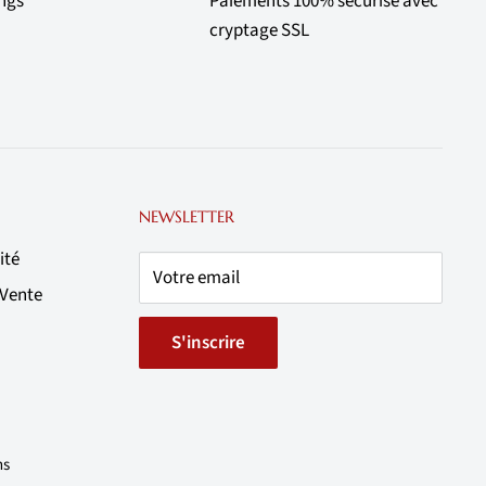
ings
Paiements 100% sécurisé avec
cryptage SSL
NEWSLETTER
ité
Votre email
 Vente
S'inscrire
ns