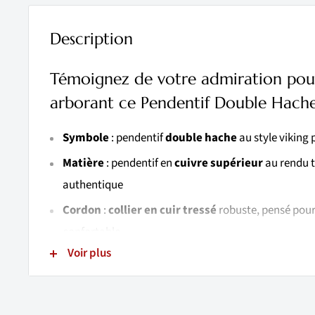
Description
Témoignez de votre admiration pour 
arborant ce Pendentif Double Hache
Symbole
: pendentif
double hache
au style viking 
Matière
: pendentif en
cuivre supérieur
au rendu t
authentique
Cordon
:
collier en cuir tressé
robuste, pensé pour 
confortable
Voir plus
Confort
: bijou
sain pour la peau
, agréable à porte
Finition
:
motifs précis
et pendentif réalisé avec fi
Style
: collier idéal pour les amateurs d’univers
vik