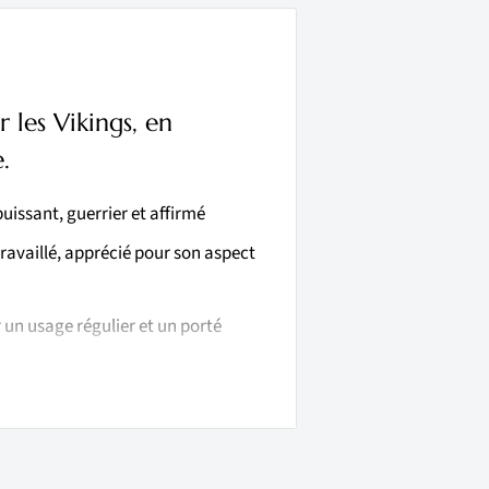
les Vikings, en
.
puissant, guerrier et affirmé
ravaillé, apprécié pour son aspect
un usage régulier et un porté
r au quotidien
nesse et dextérité
ings
, d’armes nordiques et