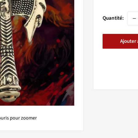
réd
Quantité:
Ajouter 
ouris pour zoomer