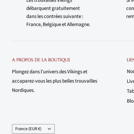
Les trouvailles Vikings
Si 
débarquent gratuitement
con
dans les contrées suivante :
rem
France, Belgique et Allemagne.
A PROPOS DE LA BOUTIQUE
LIE
Nou
Plongez dans l'univers des Vikings et
accaparez-vous les plus belles trouvailles
Liv
Nordiques.
Tab
Blo
Pays/région
France (EUR €)