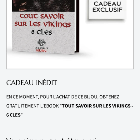
En étant paré de cet
Anneau Viking Runes Bleues
, la
puissance des Dieux Scandinaves vous accompagnera.
Accaparez vous également les
Bagues Vikings
pour
bénéficier de toujours plus de puissance Nordique.
CADEAU INÉDIT
EN CE MOMENT, POUR L'ACHAT DE CE BIJOU, OBTENEZ
GRATUITEMENT L'EBOOK "
TOUT SAVOIR SUR LES VIKINGS -
6 CLES
"