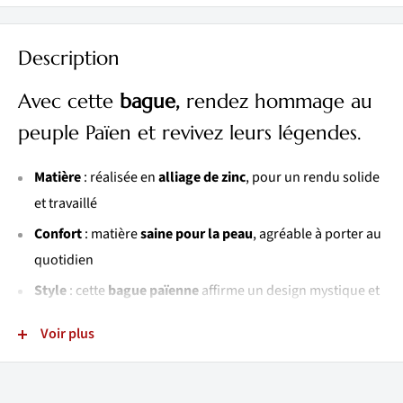
Description
Avec cette
bague,
rendez hommage au
peuple Païen et revivez leurs légendes.
Matière
: réalisée en
alliage de zinc
, pour un rendu solide
et travaillé
Confort
: matière
saine pour la peau
, agréable à porter au
quotidien
Style
: cette
bague païenne
affirme un design mystique et
nordique plein de caractère
Voir plus
Finitions
: bague réalisée avec
finesse et dextérité
pour
un rendu soigné