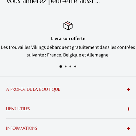
Vous aimerez peut-être aussi ...
Satisfait ou remboursé
s contrées
Si votre bijou Nordique ne vous convient, nos Vikings
remboursent.
A PROPOS DE LA BOUTIQUE
Plongez dans l'univers des Vikings et accaparez-vous les
LIENS UTILES
plus belles trouvailles Nordiques.
Nous contacter
INFORMATIONS
Livraison, Suivi et Retour