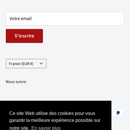
Mentions Légales
FAQ
Votre email
S'inscrire
Pays/région
France (EUR €)
Nous suivre
Nous acceptons
Ce site Web utilise des cookies pour vous
garantir la meilleure expérience possible sur
notre site.
En savoir plus