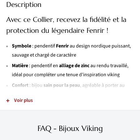
Description
Avec ce Collier, recevez la fidélité et la
protection du légendaire Fenrir !
Symbole
: pendentif
Fenrir
au design nordique puissant,
sauvage et chargé de caractère
Matière
: pendentif en
alliage de zinc
au rendu travaillé,
idéal pour compléter une tenue d’inspiration viking
Confort
: bijou
sain pour la peau
, agréable à porter au
quotidien
Voir plus
Finition
:
motifs précis
et pendentif réalisé avec finesse et
dextérité
Exclusivité
:
relique nordique unique
, difficile à trouver en
FAQ - Bijoux Viking
magasin