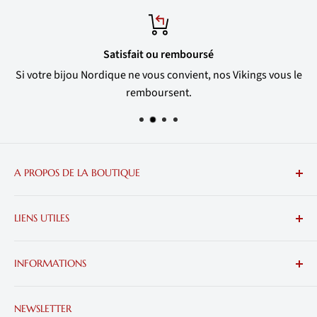
Satisfait ou remboursé
Si votre bijou Nordique ne vous convient, nos Vikings vous le
remboursent.
A PROPOS DE LA BOUTIQUE
Plongez dans l'univers des Vikings et accaparez-vous les
LIENS UTILES
plus belles trouvailles Nordiques.
Nous contacter
INFORMATIONS
Livraison, Suivi et Retour
Tableaux Vikings
Politique de Confidentialité
NEWSLETTER
Blog Viking
Conditions Générales de Vente