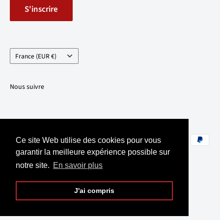
S'inscrire
Pays/région
France (EUR €)
Nous suivre
Nous acceptons
Ce site Web utilise des cookies pour vous
garantir la meilleure expérience possible sur
notre site.
En savoir plus
© 2026 Les Bijoux Viking
J'ai compris
Commerce électronique propulsé par Shopify