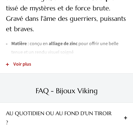
tissé de mystères et de force brute.
Gravé dans l'âme des guerriers, puissants
et braves.
Matière
: conçu en
alliage de zinc
pour offrir une belle
tenue et un rendu visuel soigné
Confort
: matériaux
sains pour la peau
pour un port
Voir plus
agréable au quotidien
Fermoir
:
fermoir magnétique premium
pratique, rapide
à mettre et confortable à utiliser
FAQ - Bijoux Viking
Finitions
:
motifs précis
réalisés avec finesse pour un
rendu net et travaillé
AU QUOTIDIEN OU AU FOND D'UN TIROIR
Style
: bracelet idéal pour compléter une tenue
viking
,
?
nordique ou au caractère affirmé