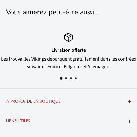
Vous aimerez peut-être aussi ...
Satisfait ou rembour
ement dans les contrées
Si votre bijou Nordique ne vous convient
 Allemagne.
remboursent.
A PROPOS DE LA BOUTIQUE
Plongez dans l'univers des Vikings et accaparez-vous les
LIENS UTILES
plus belles trouvailles Nordiques.
Nous contacter