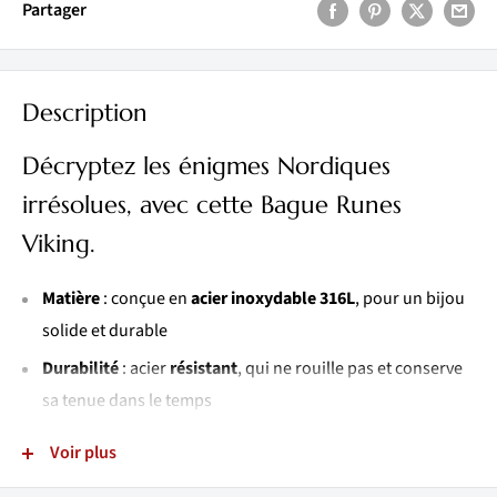
Partager
Description
Décryptez les énigmes Nordiques
irrésolues, avec cette Bague Runes
Viking.
Matière
: conçue en
acier inoxydable 316L
, pour un bijou
solide et durable
Durabilité
: acier
résistant
, qui ne rouille pas et conserve
sa tenue dans le temps
Éclat
: finition
resplendissante
qui met en valeur les
Voir plus
détails du bijou